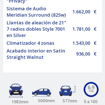
"Privacy"
Sistema de Audio
1.662,00
€
Meridian Surround (825w)
Llantas de aleación de 21"
7 radios dobles Style 7001
1.781,00
€
en Silver
Climatizador 4 zonas
1.543,00
€
Acabado interior en Satin
936,00
€
Straight Walnut
6.9
Seg
5000mm
577mm
0 a 100
1983mm