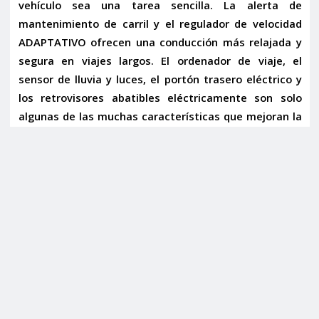
vehículo sea una tarea sencilla. La
alerta de
mantenimiento de carril
y el
regulador de velocidad
ADAPTATIVO
ofrecen una conducción más relajada y
segura en viajes largos. El
ordenador de viaje
, el
sensor de lluvia y luces
, el
portón trasero eléctrico
y
los
retrovisores abatibles eléctricamente
son solo
algunas de las muchas características que mejoran la
experiencia diaria.
Estilo Imponente: Una Presencia que No Pasa
Desapercibida
Estéticamente, este SVR es una obra de arte. Los
detalles exteriores en negro brillo
contrastan
elegantemente con la carrocería, realzando su perfil
deportivo. Las
lunas traseras tintadas
añaden
privacidad y un toque de misterio, mientras que los