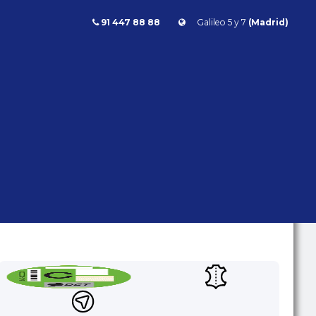
91 447 88 88
Galileo 5 y 7
(Madrid)
BMW 840 d M Sport xDrive 320cv
840 D M SPORT XDRIVE 320CV
BMW
Serie 8
2018 | 80.000 kms |
Diésel | Automático | 320 CV