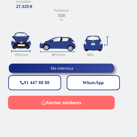
incluidos:
27.325 €
Potencia
320
CV
420L
4851mm
1902mm
Me interesa
91 447 88 88
WhatsApp
Alertas similares