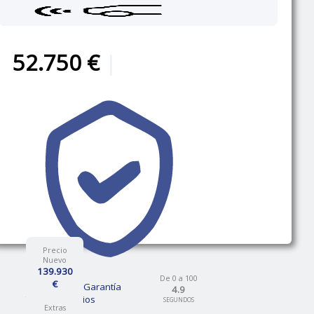
52.750 €
|
Precio
Nuevo
139.930
De 0 a 100
€
12 Meses de Garantía
4.9
Talleres propios
SEGUNDOS
Extras