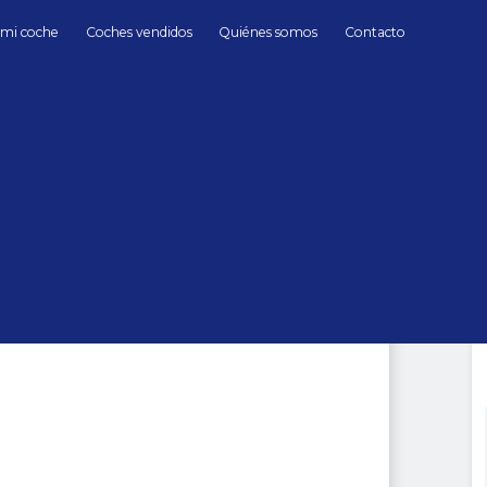
 mi coche
Coches vendidos
Quiénes somos
Contacto
Diésel
BMW
Serie 8