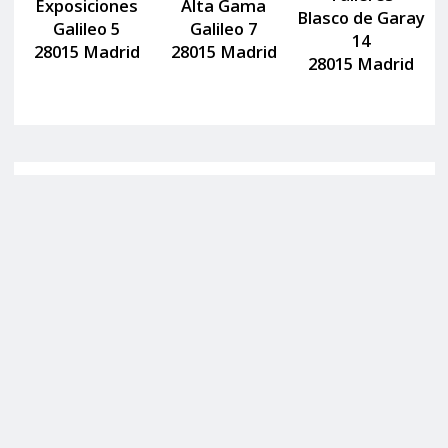
Exposiciones
Alta Gama
Blasco de Garay
Galileo 5
Galileo 7
14
28015 Madrid
28015 Madrid
28015 Madrid
Lunes a viernes de 09:30 a 20:30
Sábados de 10:00 a 14:00
Más información