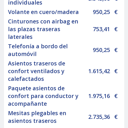
individuales
Volante en cuero/madera
950,25
€
Cinturones con airbag en
las plazas traseras
753,41
€
laterales
Telefonía a bordo del
950,25
€
automóvil
Asientos traseros de
confort ventilados y
1.615,42
€
calefactados
Paquete asientos de
confort para conductor y
1.975,16
€
acompañante
Mesitas plegables en
2.735,36
€
asientos traseros