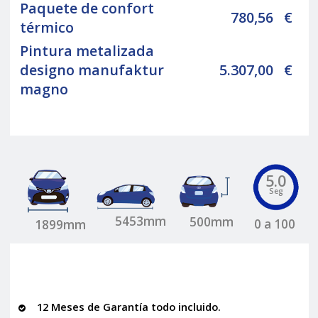
Paquete de confort
780,56
€
térmico
Pintura metalizada
designo manufaktur
5.307,00
€
magno
5.0
Seg
5453mm
500mm
0 a 100
1899mm
12 Meses de Garantía todo incluido.