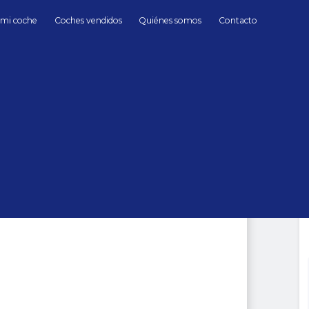
 mi coche
Coches vendidos
Quiénes somos
Contacto
Diésel
BMW
Serie 7