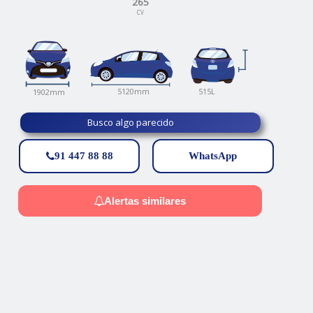
265
CV
515L
5120mm
1902mm
Busco algo parecido
91 447 88 88
WhatsApp
Alertas similares