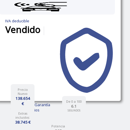
IVA deducible
Vendido
|
Precio
Nuevo
138.654
De 0 a 100
€
12 Meses de Garantía
6.1
Talleres propios
SEGUNDOS
Extras
incluidos:
38.745 €
Potencia