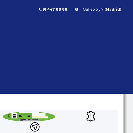
91 447 88 88
Galileo 5 y 7
(Madrid)
BMW 730 d M Sport 265cv
730 D M SPORT 265CV
BMW
Serie 7
- | - kms | Diésel |
Automático | 265 CV