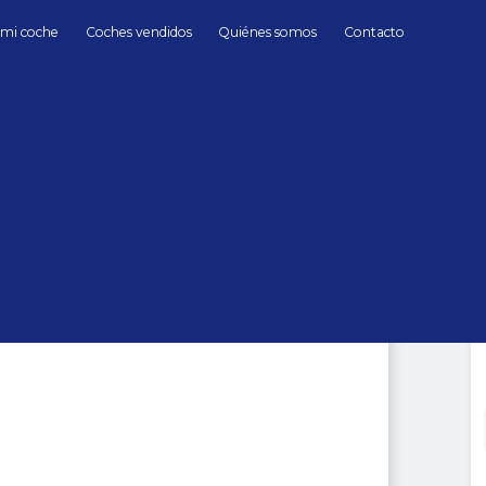
 mi coche
Coches vendidos
Quiénes somos
Contacto
Gasolina
Ferrari
Roma