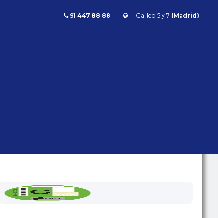
91 447 88 88
Galileo 5 y 7
(Madrid)
ROMA V8 FULL CARBON 620CV
ROMA V8 FULL CARBON
620CV
Ferrari
Roma
- | - kms | Gasolina | Automático | 620 CV