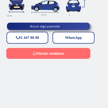
-
-L
-mm
mm
Busco algo parecido
91 447 88 88
WhatsApp
Alertas similares