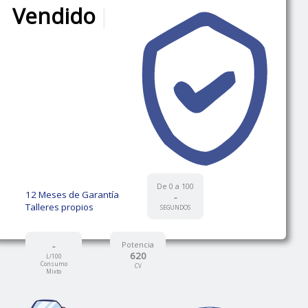
Vendido
|
De 0 a 100
12 Meses de Garantía
-
Talleres propios
SEGUNDOS
-
Potencia
620
L/100
Consumo
CV
Mixto