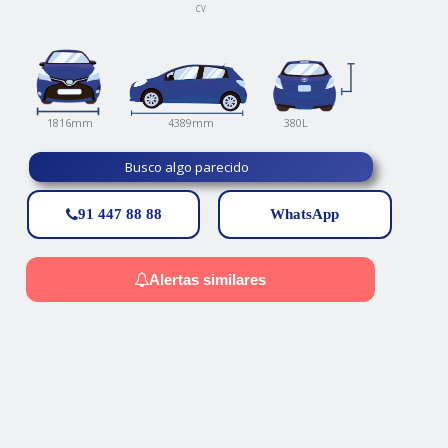
CV
380L
4389mm
1816mm
Busco algo parecido
91 447 88 88
WhatsApp
Alertas similares