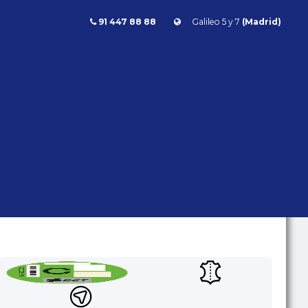
91 447 88 88
Galileo 5 y 7
(Madrid)
Audi RS3 Sportback 2.5 TFSI Quattro S tronic 400cv
RS3 SPORTBACK 2.5 TFSI
QUATTRO S TRONIC 400CV
Audi
RS3
- | - kms | Gasolina | Automático | 400 CV