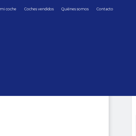
 mi coche
Coches vendidos
Quiénes somos
Contacto
Gasolina
Audi
RS3