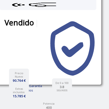
Vendido
|
Precio
Nuevo
90.764 €
De 0 a 100
12 Meses de Garantía
3.8
Extras
Talleres propios
SEGUNDOS
incluidos:
15.785 €
Potencia
400