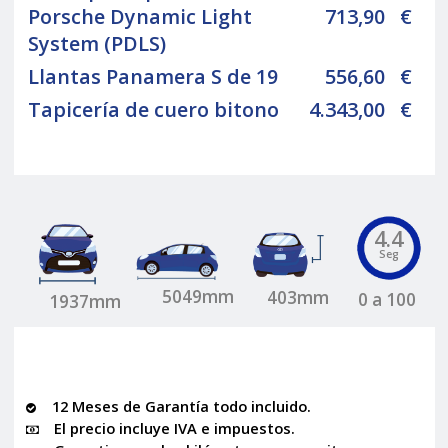
Porsche Dynamic Light
713,90
€
System (PDLS)
Llantas Panamera S de 19
556,60
€
Tapicería de cuero bitono
4.343,00
€
4.4
Seg
5049mm
403mm
0 a 100
1937mm
12 Meses de Garantía todo incluido.
El precio incluye IVA e impuestos.