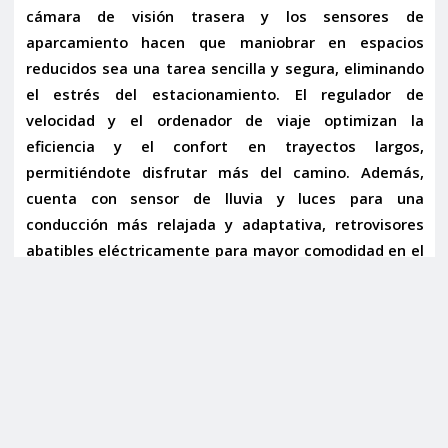
cámara de visión trasera
y los
sensores de
aparcamiento
hacen que maniobrar en espacios
reducidos sea una tarea sencilla y segura, eliminando
el estrés del estacionamiento. El
regulador de
velocidad
y el
ordenador de viaje
optimizan la
eficiencia y el confort en trayectos largos,
permitiéndote disfrutar más del camino. Además,
cuenta con
sensor de lluvia y luces
para una
conducción más relajada y adaptativa,
retrovisores
abatibles eléctricamente
para mayor comodidad en el
aparcamiento y un
volante multifunción con levas de
cambio
para un control total y una experiencia de
conducción más deportiva. La conectividad está
asegurada con
Bluetooth, AUX y USB
, permitiéndote
mantenerte conectado y disfrutar de tu música
favorita en todo momento.