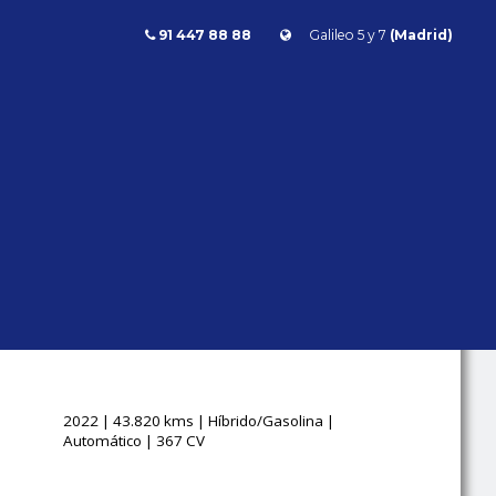
91 447 88 88
Galileo 5 y 7
(Madrid)
Clase GLE
GLE 450 AMG
LINE
7PLAZAS
FULL EQUIPE
Mercedes Benz
Clase GLE
4MATIC
2022 | 43.820 kms | Híbrido/Gasolina |
Automático | 367 CV