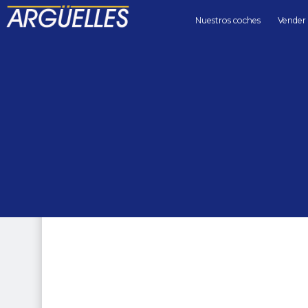
Nuestros coches
Vender
Coches de segunda mano
4x4
Mercedes Benz GLE 450 AMG Line 7Plazas FULL EQUIPE 4MA