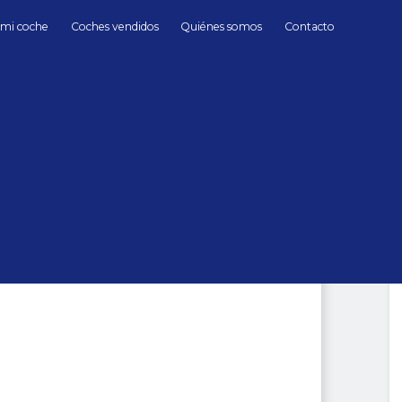
 mi coche
Coches vendidos
Quiénes somos
Contacto
Híbrido/Gasolina
Mercedes Benz
TIC