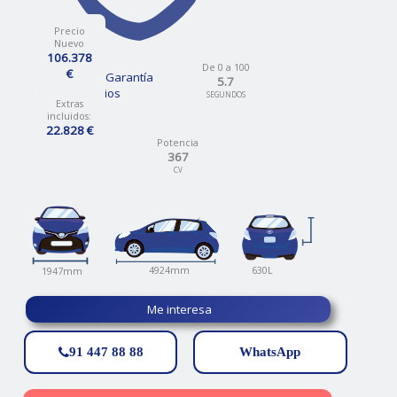
Precio
Nuevo
106.378
De 0 a 100
€
12 Meses de Garantía
5.7
Talleres propios
SEGUNDOS
Extras
incluidos:
22.828 €
Potencia
367
CV
630L
4924mm
1947mm
Me interesa
91 447 88 88
WhatsApp