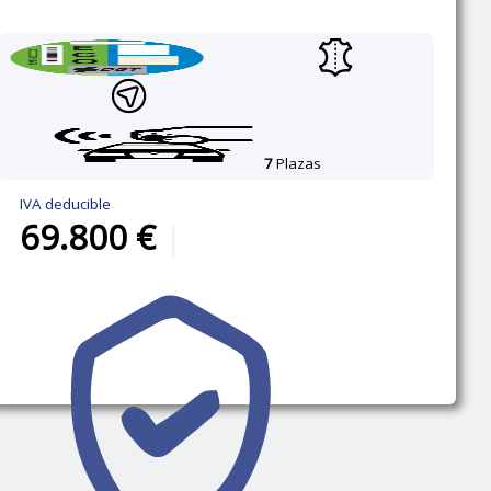
7
Plazas
IVA deducible
69.800 €
|