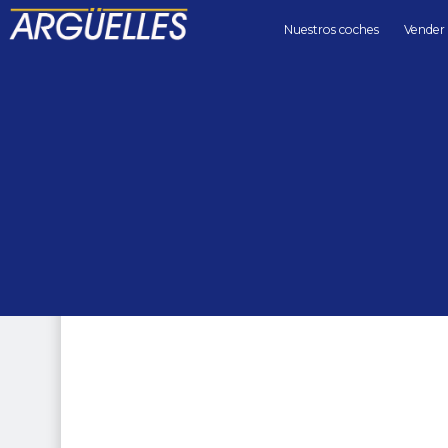
Nuestros coches
Vender
Coches de segunda mano
4x4
Land Rover Range Rover 2.0 Si4 PHEV Autobiography 404cv