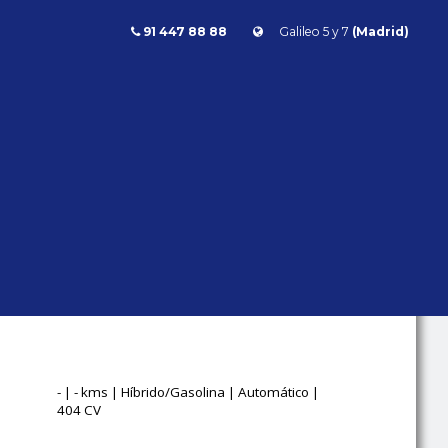
91 447 88 88
Galileo 5 y 7
(Madrid)
Range Rover
RANGE ROVER
2.0 SI4 PHEV
Land Rover
Range Rover
AUTOBIOGRAPHY 404CV
- | - kms | Híbrido/Gasolina | Automático |
404 CV