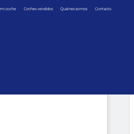
 mi coche
Coches vendidos
Quiénes somos
Contacto
Híbrido/Gasolina
Land Rover