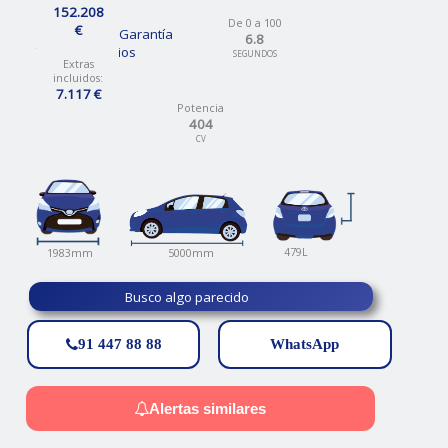
152.208
De 0 a 100
€
12 Meses de Garantía
6.8
Talleres propios
SEGUNDOS
Extras
incluidos:
7.117 €
Potencia
404
CV
479L
5000mm
1983mm
Busco algo parecido
91 447 88 88
WhatsApp
Alertas similares