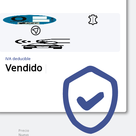
IVA deducible
Vendido
|
Precio
Nuevo