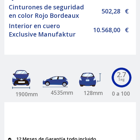
Cinturones de seguridad
502,28
€
en color Rojo Bordeaux
Interior en cuero
10.568,00
€
Exclusive Manufaktur
2.7
Seg
4535mm
128mm
0 a 100
1900mm
12 Meses de Garantía todo incluido.