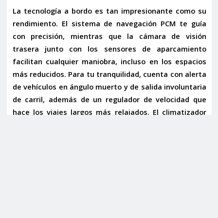
La tecnología a bordo es tan impresionante como su
rendimiento. El
sistema de navegación PCM
te guía
con precisión, mientras que la cámara de visión
trasera junto con los sensores de aparcamiento
facilitan cualquier maniobra, incluso en los espacios
más reducidos. Para tu tranquilidad, cuenta con alerta
de vehículos en ángulo muerto y de salida involuntaria
de carril, además de un regulador de velocidad que
hace los viajes largos más relajados. El climatizador
bizona asegura una temperatura ideal para todos los
ocupantes, y el
Paquete Sport Chrono en blanco
añade
funcionalidad y un toque estético distintivo al
salpicadero, permitiendo una experiencia de
conducción aún más personalizada.
La experiencia de conducción se optimiza con la