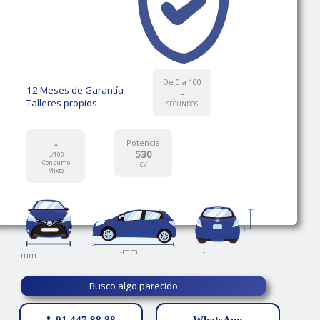
De 0 a 100
12 Meses de Garantía
-
Talleres propios
SEGUNDOS
-
Potencia
530
L/100
Consumo
CV
Mixto
-
-L
-mm
mm
Busco algo parecido
91 447 88 88
WhatsApp