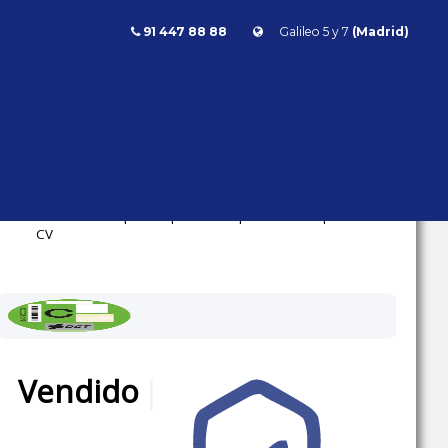
91 447 88 88
Galileo 5 y 7
(Madrid)
X7 M50I
BMW
X7
- | - kms | Gasolina | Automático | 530
CV
Vendido
|