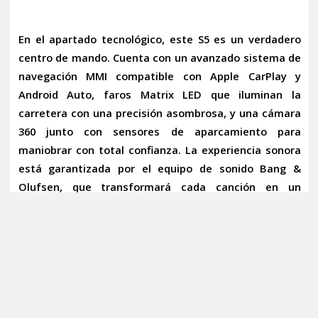
En el apartado tecnológico, este S5 es un verdadero
centro de mando. Cuenta con un avanzado
sistema de
navegación MMI
compatible con
Apple CarPlay y
Android Auto
, faros
Matrix LED
que iluminan la
carretera con una precisión asombrosa, y una
cámara
360
junto con
sensores de aparcamiento
para
maniobrar con total confianza. La experiencia sonora
está garantizada por el
equipo de sonido Bang &
Olufsen
, que transformará cada canción en un
concierto privado. Además, incluye
radio DAB,
Bluetooth y conexión USB
para todas tus necesidades
de entretenimiento.
La seguridad y la comodidad en la conducción se
refuerzan con la
alerta de mantenimiento de carril
y el