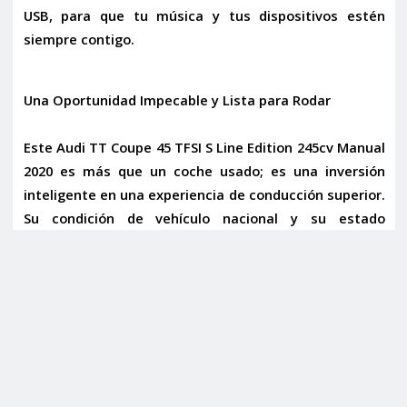
USB
, para que tu música y tus dispositivos estén
siempre contigo.
Una Oportunidad Impecable y Lista para Rodar
Este
Audi TT Coupe 45 TFSI S Line Edition 245cv Manual
2020
es más que un coche usado; es una inversión
inteligente en una experiencia de conducción superior.
Su condición de
vehículo nacional
y su
estado
impecable
son garantía de un mantenimiento riguroso
y una historia transparente. Los
66.797 km
recorridos
son un testimonio de su fiabilidad y de que ha sido
disfrutado, pero siempre cuidado. Olvídate de la
depreciación inicial de un coche nuevo y adquiere un
modelo prácticamente nuevo, con todas las
prestaciones y el prestigio de Audi, a una fracción de
su precio original.