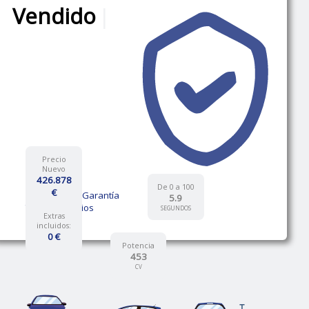
Vendido
|
Precio
Nuevo
426.878
De 0 a 100
€
12 Meses de Garantía
5.9
Talleres propios
SEGUNDOS
Extras
incluidos:
0 €
Potencia
453
CV