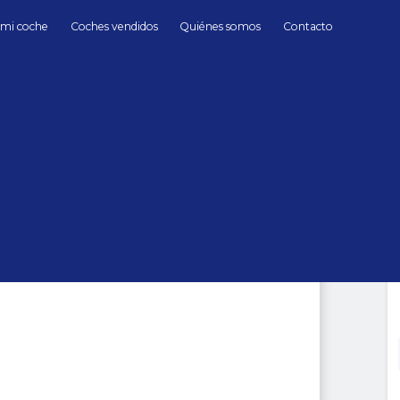
 mi coche
Coches vendidos
Quiénes somos
Contacto
Gasolina
Rolls Royce
P