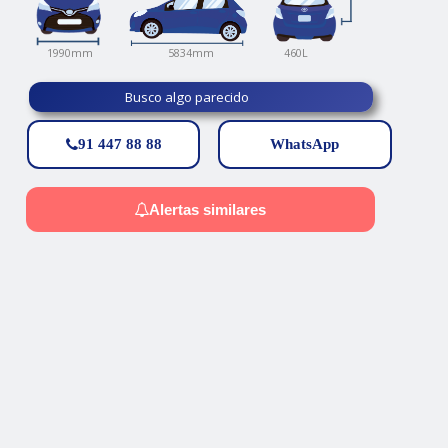
460L
5834mm
1990mm
Busco algo parecido
91 447 88 88
WhatsApp
Alertas similares