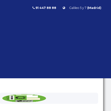
91 447 88 88
Galileo 5 y 7
(Madrid)
hantom V12
Rolls Royce Phantom 6.7 V12 453cv
PHANTOM
6.7 V12 453CV
Rolls Royce
Phantom V12
- | - kms | Gasolina | Automático | 453 CV