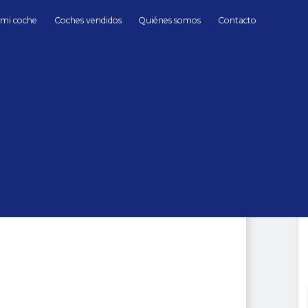
 mi coche
Coches vendidos
Quiénes somos
Contacto
s
Diésel
Mercedes Benz