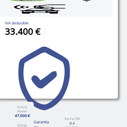
IVA deducible
33.400 €
|
Precio
Nuevo
47.000 €
De 0 a 100
12 Meses de Garantía
8.4
Extras