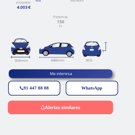
Talleres propios
SEGUNDOS
incluidos:
4.003 €
Potencia
150
CV
505L
4688mm
1830mm
Me interesa
91 447 88 88
WhatsApp
Alertas similares