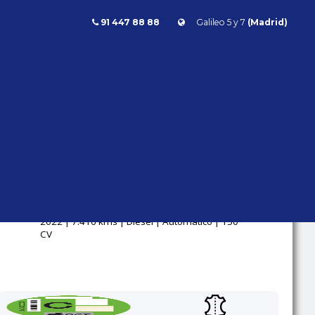
91 447 88 88
Galileo 5 y 7
(Madrid)
Clase CLA
Mercedes Benz CLA 200 Shooting Brake
CLA 200
SHOOTING
BRAKE
Mercedes Benz
Clase CLA
2022 | 7.416 kms | Diésel | Automático | 150
CV