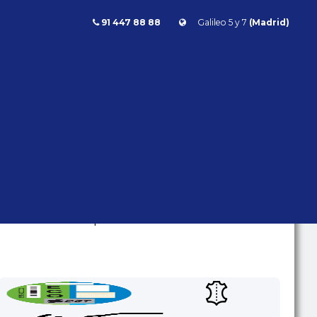
91 447 88 88
Galileo 5 y 7
(Madrid)
rester
Subaru Forester 2.0i Hybrid Touring 152cv
FORESTER 2.0I HYBRID
TOURING 152CV
Subaru
Forester
2026 | 7.491 kms | Híbrido/Gasolina |
Automático | 152 CV