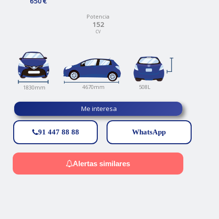
650 €
Potencia
152
CV
508L
4670mm
1830mm
Me interesa
91 447 88 88
WhatsApp
Alertas similares