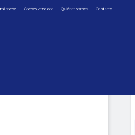
 mi coche
Coches vendidos
Quiénes somos
Contacto
Híbrido/Gasolina
Subaru
Fo