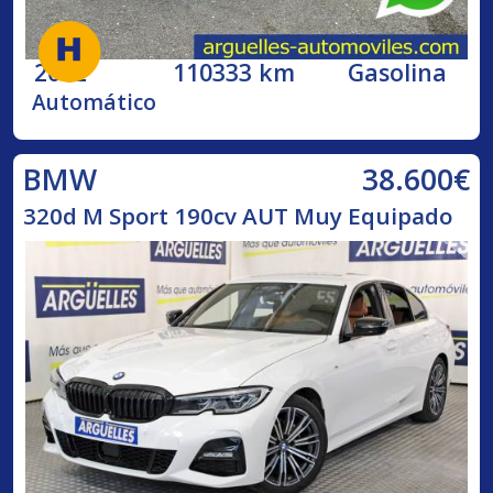
2002
110333 km
Gasolina
Automático
38.600€
BMW
320d M Sport 190cv AUT Muy Equipado