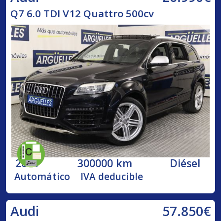
Q7 6.0 TDI V12 Quattro 500cv
2009
300000 km
Diésel
Automático
IVA deducible
57.850€
Audi