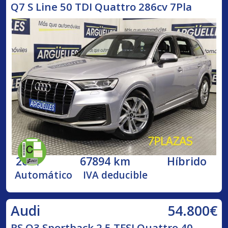
Q7 S Line 50 TDI Quattro 286cv 7Pla
2021
67894 km
Híbrido
Automático
IVA deducible
54.800€
Audi
RS Q3 Sportback 2.5 TFSI Quattro 40