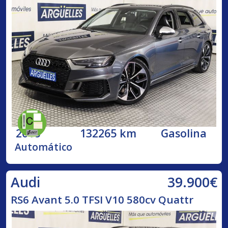
2018
132265 km
Gasolina
Automático
39.900€
Audi
RS6 Avant 5.0 TFSI V10 580cv Quattr