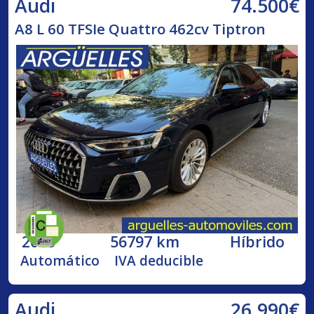
74.500€
Audi
A8 L 60 TFSIe Quattro 462cv Tiptron
2023
56797 km
Híbrido
Automático
IVA deducible
26.990€
Audi