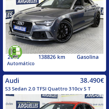
2016
138826 km
Gasolina
Automático
38.490€
Audi
S3 Sedan 2.0 TFSI Quattro 310cv S T