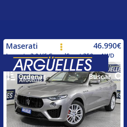
46.990€
Maserati
Levante 3.0 V6 GrandSport 350cv AWD
Ordenar
Buscar