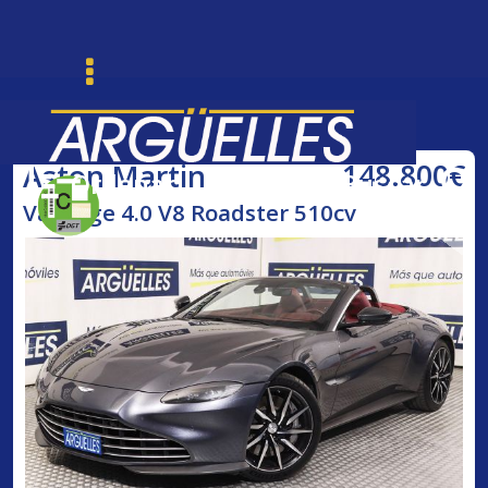
148.800€
Aston Martin
Ordenar
Buscar
Vantage 4.0 V8 Roadster 510cv