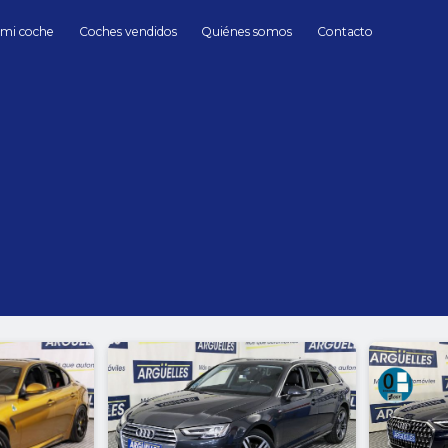
 mi coche
Coches vendidos
Quiénes somos
Contacto
berlinas
segundamano
hasta
Cambio
Todos
Automático
Manua
150000 kms