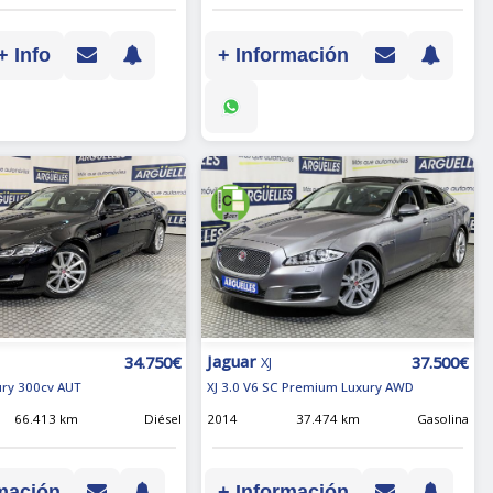
+ Info
+ Información
Jaguar
34.750€
37.500€
XJ
xury 300cv AUT
XJ 3.0 V6 SC Premium Luxury AWD
66.413 km
Diésel
2014
37.474 km
Gasolina
mación
+ Información