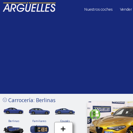
Nuestros coches
Vender
Coches de segunda mano
berlinas Coches segundamano de Segunda mano en Madrid
Precio hasta
Kilómetros 
Sin límite
Carrocería: Berlinas
Berlinas
Familiares
Coupés
Berlinas
Familiares
Coupés