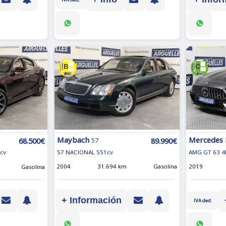
Maybach
Mercedes
89.990€
68.500€
57
57 NACIONAL 551cv
AMG GT 63 4
cv
2004
31.694 km
Gasolina
2019
Gasolina
+ Información
IVA ded.