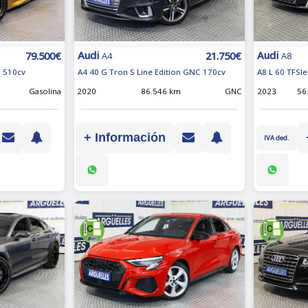
Audi
Audi
79.500€
21.750€
A4
A8
o 510cv
A4 40 G Tron S Line Edition GNC 170cv
A8 L 60 TFSIe
Gasolina
2020
86.546 km
GNC
2023
56
+ Información
IVA ded.