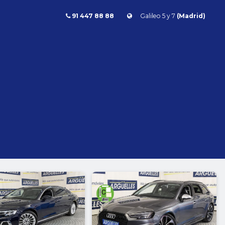
91 447 88 88
Galileo 5 y 7
(Madrid)
Combustible
l
Todos
Gasolina
Diésel
Eléctrico/híbrido