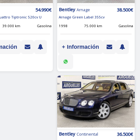
Bentley
38.500€
54.990€
Arnage
Arnage Green Label 355cv
uattro Tiptronic 520cv U
1998
75.000 km
Gasolina
39.000 km
Gasolina
+ Información
mación
Bentley
36.500€
Continental