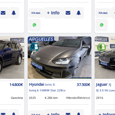
+ Info
IVA ded.
IVA ded.
Hyundai
Jaguar
14.800€
37.500€
Ionic 6
XJ
Ioniq 6 168KW Star 228cv
XJ 3.0 V6 Lu
Gasolina
2025
4.286 km
Híbrido/Eléctrico
2016
+ Info
+ Infor
IVA ded.