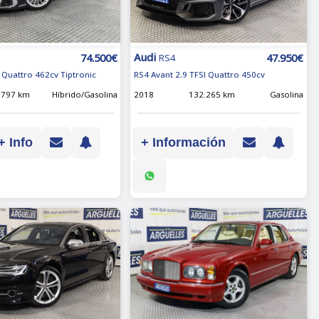
Audi
74.500€
47.950€
RS4
 Quattro 462cv Tiptronic
RS4 Avant 2.9 TFSI Quattro 450cv
.797 km
Híbrido/Gasolina
2018
132.265 km
Gasolina
+ Info
+ Información