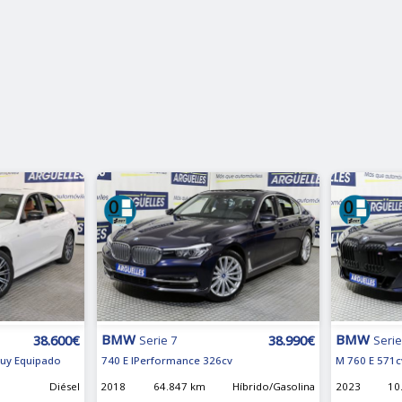
BMW
BMW
38.600€
38.990€
Serie 7
Serie
uy Equipado
740 E IPerformance 326cv
M 760 E 571c
Diésel
2018
64.847 km
Híbrido/Gasolina
2023
10