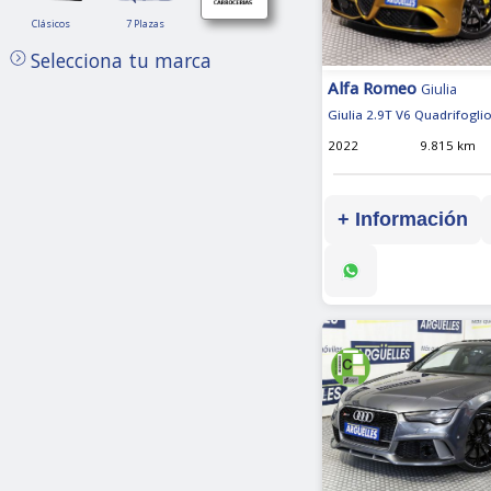
Clásicos
7
Clásicos
7 Plazas
Plazas
Selecciona tu marca
Alfa Romeo
Giulia
Giulia 2.9T V6 Quadrifogli
2022
9.815 km
+ Información