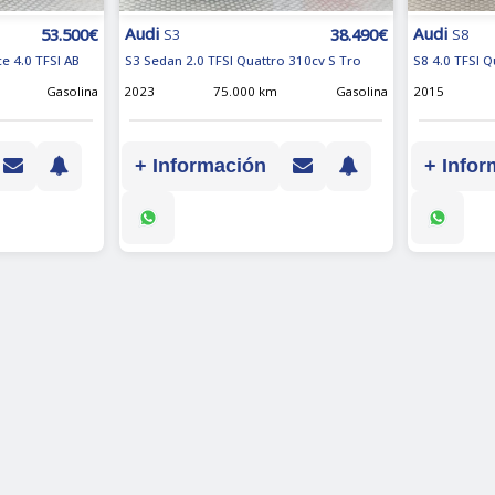
Audi
Audi
53.500€
38.490€
S3
S8
e 4.0 TFSI AB
S3 Sedan 2.0 TFSI Quattro 310cv S Tro
S8 4.0 TFSI Q
Gasolina
2023
75.000 km
Gasolina
2015
+ Información
+ Infor