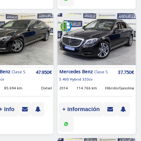
Mercedes Benz
 Benz
37.750€
47.950€
Clase S
Clase S
S 400 Hybrid 333cv
6cv
2014
114.766 km
Híbrido/Gasolina
85.694 km
Diésel
+ Información
+ Info