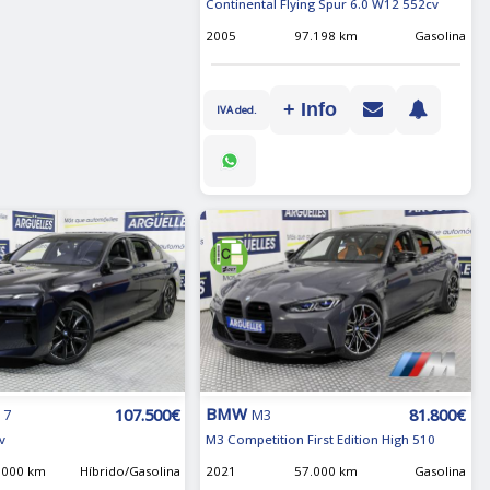
Continental Flying Spur 6.0 W12 552cv
2005
97.198 km
Gasolina
+ Info
IVA ded.
BMW
107.500€
81.800€
 7
M3
v
M3 Competition First Edition High 510
.000 km
Híbrido/Gasolina
2021
57.000 km
Gasolina