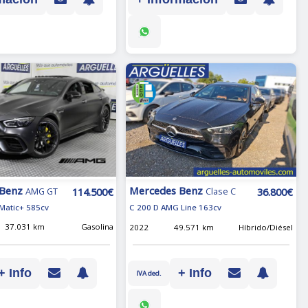
 Benz
Mercedes Benz
114.500€
36.800€
AMG GT
Clase C
Matic+ 585cv
C 200 D AMG Line 163cv
37.031 km
Gasolina
2022
49.571 km
Híbrido/Diésel
+ Info
+ Info
IVA ded.