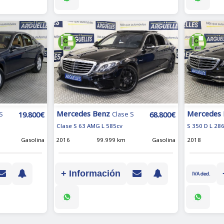
Mercedes Benz
Mercedes
19.800€
68.800€
S
Clase S
Clase S 63 AMG L 585cv
S 350 D L 28
Gasolina
2016
99.999 km
Gasolina
2018
+ Información
IVA ded.