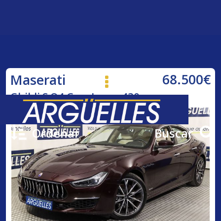
68.500€
Maserati
Ghibli S Q4 GranLusso 430cv
Ordenar
Buscar