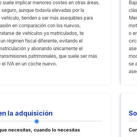
suele implicar menores costes en otras áreas.
Baj
 seguro, aunque todavía elevadas por la
clá
l vehículo, tienden a ser más asequibles para
Mer
asión en comparación con los nuevos.
mot
ratarse de vehículos ya matriculados, te
o e
un régimen fiscal diferente, evitando el
circ
atriculación y abonando únicamente el
ase
ransmisiones patrimoniales, que suele ser más
mod
 el IVA en un coche nuevo.
se 
ase
en la adquisición
So
ue necesitas, cuando lo necesitas
Con