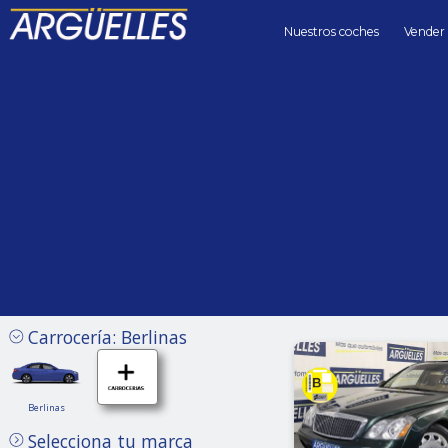
Nuestros coches
Vender
Coches de segunda mano
berlinas Maybach Gasolina de Segunda mano en Madrid
Precio hasta
Kilómetros 
Sin límite
Carrocería: Berlinas
Berlinas
Berlinas
Maybach
Selecciona tu marca