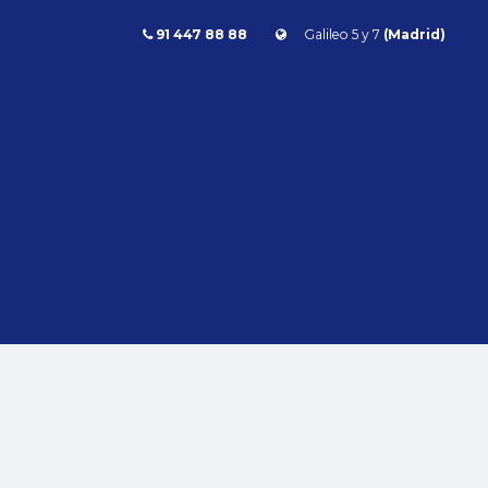
91 447 88 88
Galileo 5 y 7
(Madrid)
Combustible
l
Todos
Gasolina
Diésel
Eléctrico/híbrido