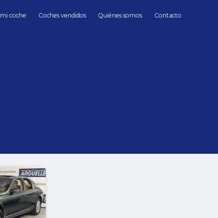
 mi coche
Coches vendidos
Quiénes somos
Contacto
berlinas
Maybach
Gasolina
hasta
Cambio
Todos
Automático
Manua
Sin límite