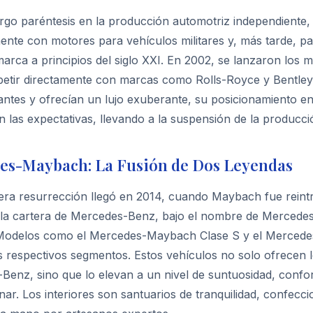
argo paréntesis en la producción automotriz independiente
mente con motores para vehículos militares y, más tarde, p
 marca a principios del siglo XXI. En 2002, se lanzaron l
etir directamente con marcas como Rolls-Royce y Bentley
antes y ofrecían un lujo exuberante, su posicionamiento e
n las expectativas, llevando a la suspensión de la produc
es-Maybach: La Fusión de Dos Leyendas
era resurrección llegó en 2014, cuando Maybach fue reint
 la cartera de Mercedes-Benz, bajo el nombre de Mercedes-
Modelos como el Mercedes-Maybach Clase S y el Mercedes-
s respectivos segmentos. Estos vehículos no solo ofrecen l
Benz, sino que lo elevan a un nivel de suntuosidad, conf
ar. Los interiores son santuarios de tranquilidad, confecc