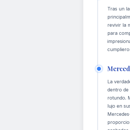
Tras un l
principal
revivir la
para comp
impresion
cumpliero
Merced
La verdad
dentro de
rotundo. 
lujo en su
Mercedes-
proporcion