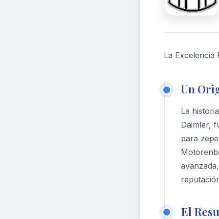
La Excelencia 
Un Ori
La histor
Daimler, 
para zepe
Motorenba
avanzada, 
reputació
El Res