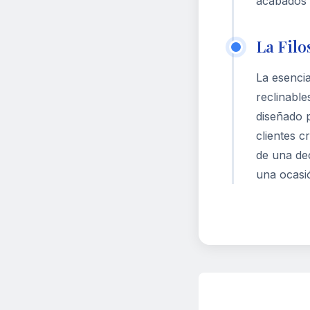
acabados 
La Filo
La esencia
reclinable
diseñado p
clientes c
de una dec
una ocasió