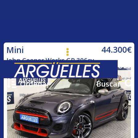
44.300€
Mini
John Cooper Works GP 306cv
Ordenar
Buscar