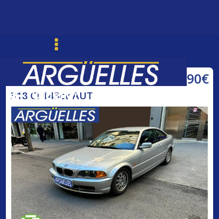
7.990€
BMW
Ordenar
Buscar
318 Ci 143cv AUT