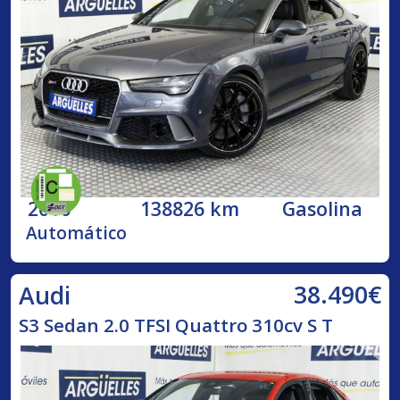
2016
138826 km
Gasolina
Automático
38.490€
Audi
S3 Sedan 2.0 TFSI Quattro 310cv S T