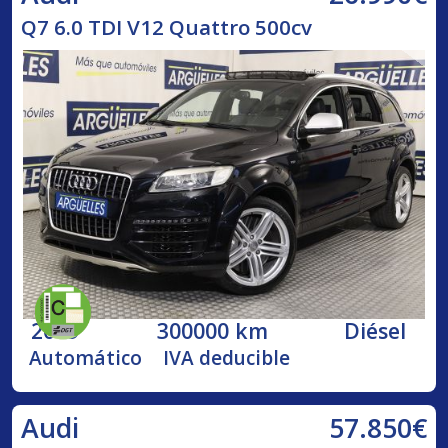
Q7 6.0 TDI V12 Quattro 500cv
2009
300000 km
Diésel
Automático
IVA deducible
57.850€
Audi