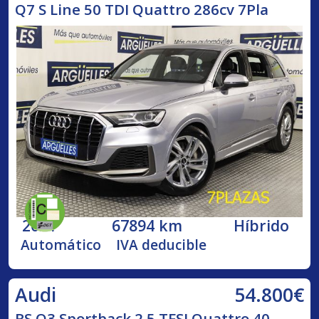
Q7 S Line 50 TDI Quattro 286cv 7Pla
2021
67894 km
Híbrido
Automático
IVA deducible
54.800€
Audi
RS Q3 Sportback 2.5 TFSI Quattro 40