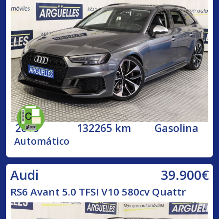
2018
132265 km
Gasolina
Automático
39.900€
Audi
RS6 Avant 5.0 TFSI V10 580cv Quattr