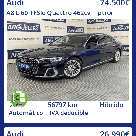
74.500€
Audi
A8 L 60 TFSIe Quattro 462cv Tiptron
2023
56797 km
Híbrido
Automático
IVA deducible
26.990€
Audi