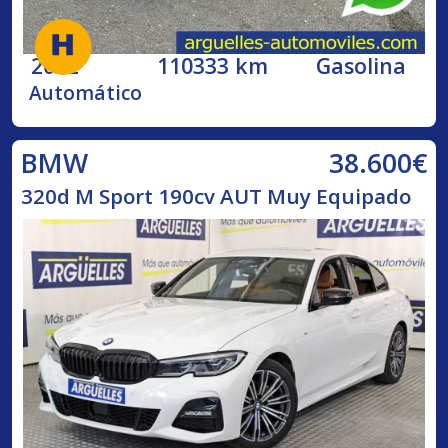
2002
110333 km
Gasolina
Automático
38.600€
BMW
320d M Sport 190cv AUT Muy Equipado