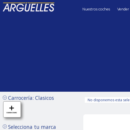
Nuestros coches
Vender
Coches de segunda mano
segundamano
clasicos Panther Westwind
Precio hasta
Kilómetros 
Sin límite
Carrocería: Clasicos
No disponemos esta sele
Selecciona tu marca