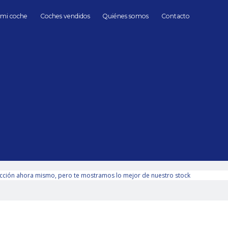
 mi coche
Coches vendidos
Quiénes somos
Contacto
clasicos
Panther Westwinds
Diésel
s Diésel manual segundamano de Segunda mano en Madrid
hasta
Cambio
Todos
Automático
Manua
150000 kms
cción ahora mismo, pero te mostramos lo mejor de nuestro stock