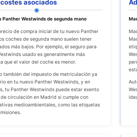
costes asociados
Ad
tu Panther Westwinds de segunda mano
Mad
recio de compra inicial de tu nuevo Panther
Mad
os coches de segunda mano suelen tener
Mad
ados más bajos. Por ejemplo, el seguro para
eti
Westwinds usado es generalmente más
Wes
a que el valor del coche es menor.
per
est
 también del impuesto de matriculación ya
rio en tu nuevo Panther Westwinds, y en
Aut
, tu Panther Westwinds puede estar exento
Wes
 de circulación en Madrid si cumple con
ide
ativas medioambientales, como las etiquetas
misiones.