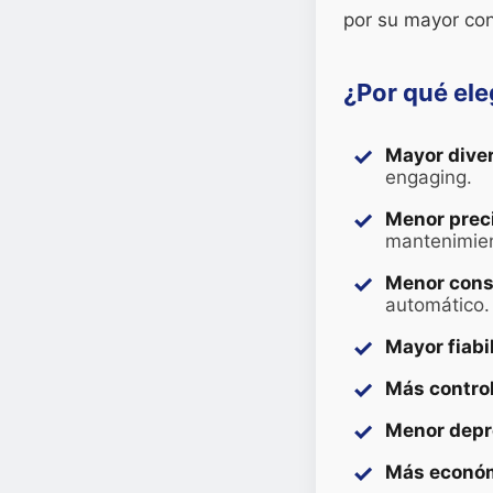
por su mayor con
¿Por qué el
Mayor diver
engaging.
Menor prec
mantenimie
Menor cons
automático.
Mayor fiabi
Más control
Menor depr
Más económ