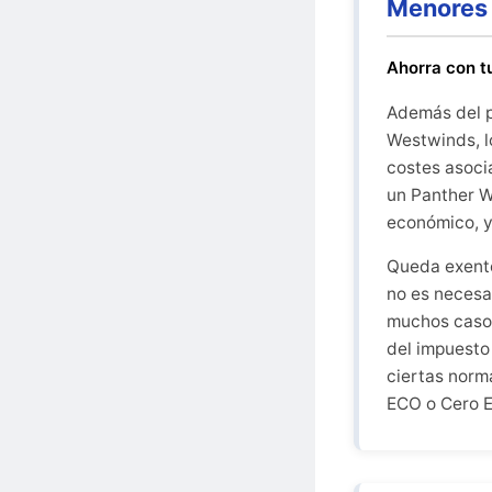
Menores 
Ahorra con 
Además del p
Westwinds, l
costes asoci
un Panther 
económico, y
Queda exento
no es necesa
muchos casos
del impuesto
ciertas norm
ECO o Cero E