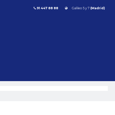
91 447 88 88
Galileo 5 y 7
(Madrid)
manual
Combustible
l
Todos
Gasolina
Diésel
Eléctrico/híbrido