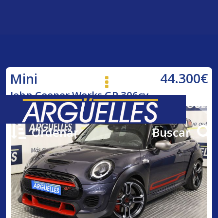
44.300€
Mini
John Cooper Works GP 306cv
Ordenar
Buscar