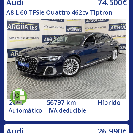
74.500€
Audi
A8 L 60 TFSIe Quattro 462cv Tiptron
2023
56797 km
Híbrido
Automático
IVA deducible
26.990€
Audi