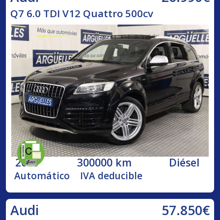
Q7 6.0 TDI V12 Quattro 500cv
2009
300000 km
Diésel
Automático
IVA deducible
57.850€
Audi