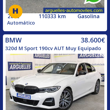
2002
110333 km
Gasolina
Automático
38.600€
BMW
320d M Sport 190cv AUT Muy Equipado