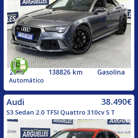
2016
138826 km
Gasolina
Automático
38.490€
Audi
S3 Sedan 2.0 TFSI Quattro 310cv S T