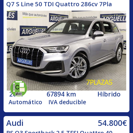
Q7 S Line 50 TDI Quattro 286cv 7Pla
2021
67894 km
Híbrido
Automático
IVA deducible
54.800€
Audi
RS Q3 Sportback 2.5 TFSI Quattro 40