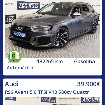
2018
132265 km
Gasolina
Automático
39.900€
Audi
RS6 Avant 5.0 TFSI V10 580cv Quattr