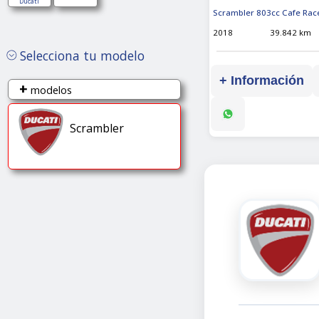
Scrambler
Ducati
Scrambler 803cc Cafe Rac
2018
39.842 km
Selecciona tu modelo
+ Información
+
modelos
Scrambler
Scrambler