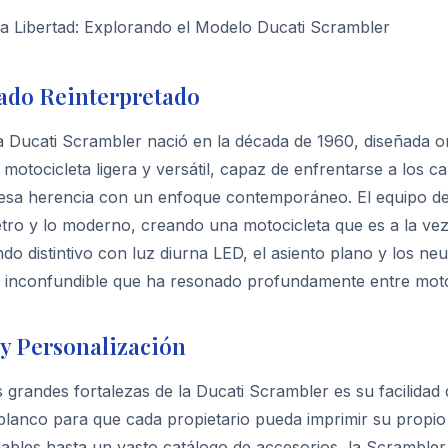
la Libertad: Explorando el Modelo Ducati Scrambler
ado Reinterpretado
a Ducati Scrambler nació en la década de 1960, diseñada o
otocicleta ligera y versátil, capaz de enfrentarse a los ca
esa herencia con un enfoque contemporáneo. El equipo de d
etro y lo moderno, creando una motocicleta que es a la vez 
do distintivo con luz diurna LED, el asiento plano y los ne
a inconfundible que ha resonado profundamente entre motoc
y Personalización
 grandes fortalezas de la Ducati Scrambler es su facilidad
blanco para que cada propietario pueda imprimir su propio 
ables hasta un vasto catálogo de accesorios, la Scrambler i