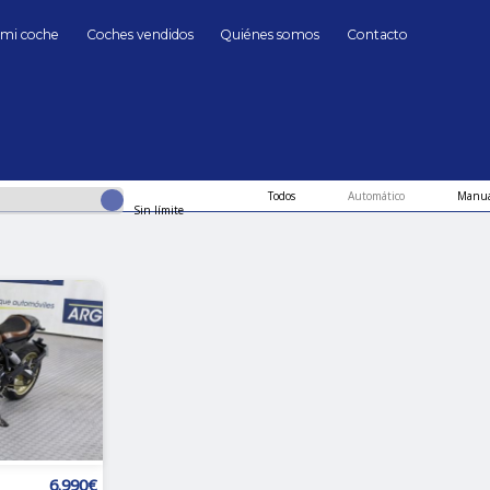
 mi coche
Coches vendidos
Quiénes somos
Contacto
Scrambler
Ducati Scrambler de Segunda mano en Madrid
hasta
Cambio
Todos
Automático
Manua
Sin límite
6.990€