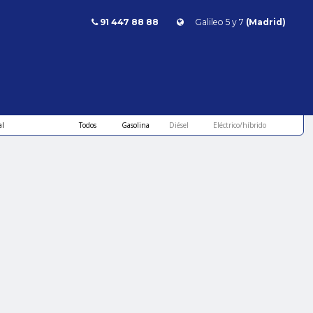
91 447 88 88
Galileo 5 y 7
(Madrid)
Combustible
l
Todos
Gasolina
Diésel
Eléctrico/híbrido