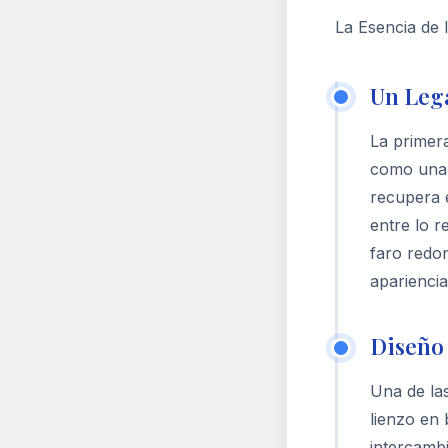
La Esencia de 
Un Leg
La primer
como una m
recupera 
entre lo r
faro redon
aparienci
Diseño 
Una de las
lienzo en 
intercambi