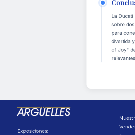
Conclu
La Ducati
sobre dos 
para cone
divertida 
of Joy" d
relevante
Nuestr
Vende
Exposiciones: