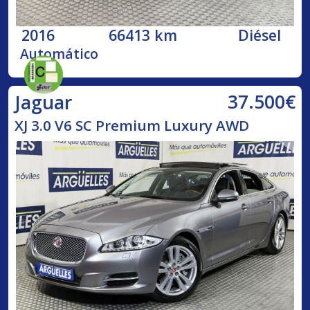
2016
66413 km
Diésel
Automático
37.500€
Jaguar
XJ 3.0 V6 SC Premium Luxury AWD