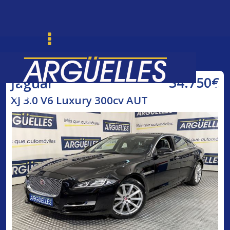
34.750€
Jaguar
Ordenar
Buscar
XJ 3.0 V6 Luxury 300cv AUT