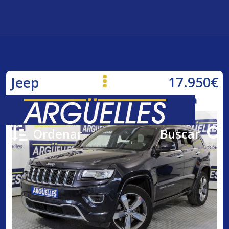
17.950€
Jeep
Grand Cherokee 3.0 V6 Diesel Overla
Ordenar
Buscar