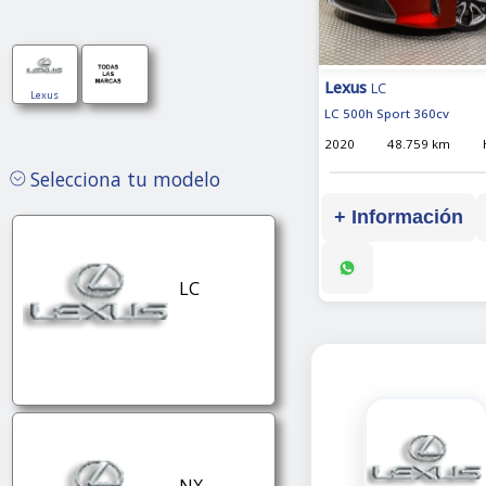
Lexus
LC
Hibrido
Lexus
LC 500h Sport 360cv
Automático
2020
48.759 km
Selecciona tu modelo
+ Información
Hibrido
Automático
LC
Hibrido
Automático
NX