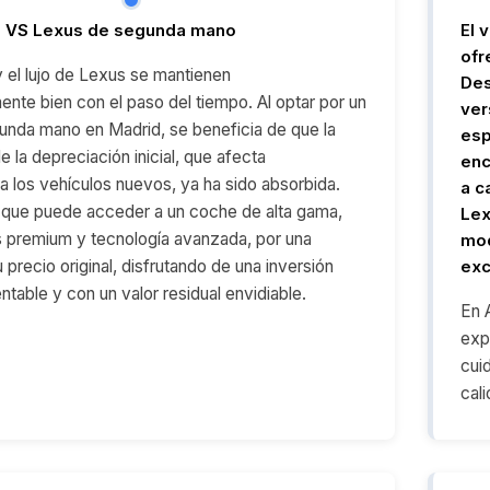
 VS Lexus de segunda mano
El 
ofr
y el lujo de Lexus se mantienen
Des
nte bien con el paso del tiempo. Al optar por un
ver
nda mano en Madrid, se beneficia de que la
esp
 la depreciación inicial, que afecta
enc
 los vehículos nuevos, ya ha sido absorbida.
a c
a que puede acceder a un coche de alta gama,
Lex
 premium y tecnología avanzada, por una
mod
 precio original, disfrutando de una inversión
exc
table y con un valor residual envidiable.
En 
exp
cui
cal