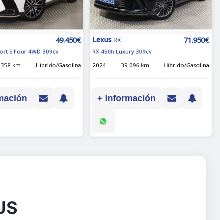
Lexus
49.450€
71.950€
RX
ort E Four 4WD 309cv
RX 450h Luxury 309cv
.358 km
Híbrido/Gasolina
2024
39.096 km
Híbrido/Gasolina
mación
+ Información
XUS