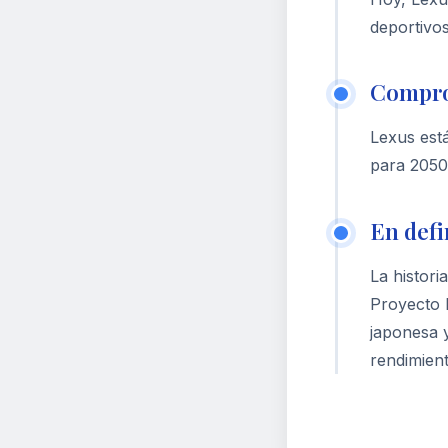
deportivo
Compro
Lexus est
para 2050 
En defi
La histori
Proyecto F
japonesa 
rendimient