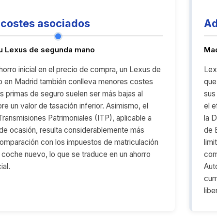
costes asociados
Ad
tu Lexus de segunda mano
Mad
orro inicial en el precio de compra, un Lexus de
Lexu
 en Madrid también conlleva menores costes
que
s primas de seguro suelen ser más bajas al
sus
re un valor de tasación inferior. Asimismo, el
el 
ransmisiones Patrimoniales (ITP), aplicable a
la D
 de ocasión, resulta considerablemente más
de 
omparación con los impuestos de matriculación
lim
n coche nuevo, lo que se traduce en un ahorro
com
ial.
Aut
cum
lib