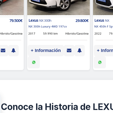
Lexus
Lexus
79.500€
29.800€
NX 300h
NX
NX 300h Luxury 4WD 197cv
NX 450h F Sp
Híbrido/Gasolina
2017
59.990 km
Híbrido/Gasolina
2022
79
+ Información
+ Infor
Conoce la Historia de LE