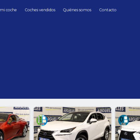
 mi coche
Coches vendidos
Quiénes somos
Contacto
Lexus
Híbrido/Eléctrico
automático
rid
hasta
Cambio
Todos
Automático
Manua
Sin límite