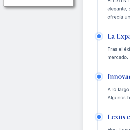
El Lexus 
elegante, 
ofrecía un
La Expa
Tras el é
mercado. 
Innova
A lo largo
Algunos h
Lexus e
Hoy, Lexu