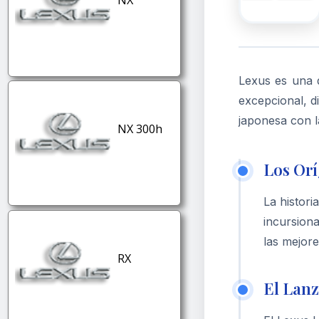
Lexus es una d
Hibrido
Automático
excepcional, d
japonesa con l
NX 300h
Los Orí
La histori
Hibrido
Automático
incursiona
las mejor
RX
El Lanz