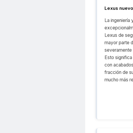
Lexus nuevo
La ingeniería 
excepcionalme
Lexus de segu
mayor parte de
severamente a
Esto signific
con acabados
fracción de su
mucho más ren