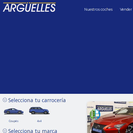
Nuestros coches
Vender
Coches de segunda mano
Lexus Híbrido/Eléctrico automático de Segunda mano en Mad
Precio hasta
Kilómetros 
Sin límite
Selecciona tu carrocería
Coupés
4x4
Coupés
4x4
Lexus
Lexus
Selecciona tu marca