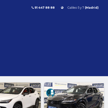
91 447 88 88
Galileo 5 y 7
(Madrid)
Combustible
l
Todos
Gasolina
Diésel
Eléctrico/híbrido