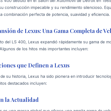
LS 400 debutó en el Salón del Automóvil de Detroit en 198
su construcción impecable y su rendimiento silencioso. Equ
a combinación perfecta de potencia, suavidad y eficiencia.
nsión de Lexus: Una Gama Completa de Veh
xito del LS 400, Lexus expandió rápidamente su gama de mo
Algunos de los hitos más importantes incluyen:
ciones que Definen a Lexus
 de su historia, Lexus ha sido pionera en introducir tecnolo
itos destacados incluyen:
n la Actualidad
s es una marca global que ofrece una amplia gama de vehí