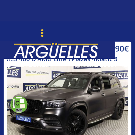
81.990€
Mercedes Benz
GLS 400 D AMG Line 7Plazas 4Matic 3
Ordenar
Buscar