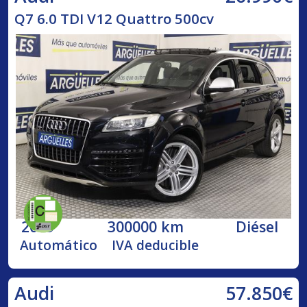
Q7 6.0 TDI V12 Quattro 500cv
2009
300000 km
Diésel
Automático
IVA deducible
57.850€
Audi