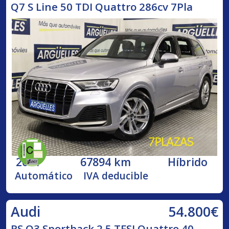
Q7 S Line 50 TDI Quattro 286cv 7Pla
2021
67894 km
Híbrido
Automático
IVA deducible
54.800€
Audi
RS Q3 Sportback 2.5 TFSI Quattro 40