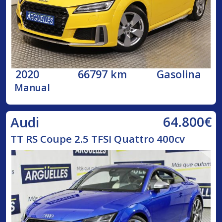
2020
66797 km
Gasolina
Manual
64.800€
Audi
TT RS Coupe 2.5 TFSI Quattro 400cv