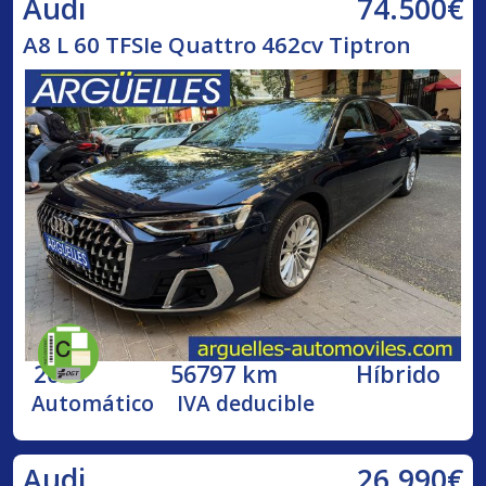
74.500€
Audi
A8 L 60 TFSIe Quattro 462cv Tiptron
2023
56797 km
Híbrido
Automático
IVA deducible
26.990€
Audi