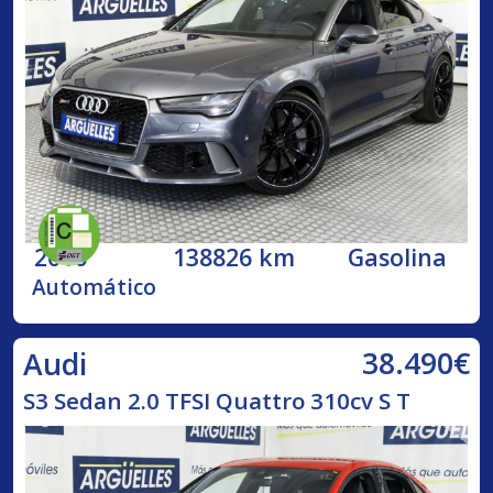
2016
138826 km
Gasolina
Automático
38.490€
Audi
S3 Sedan 2.0 TFSI Quattro 310cv S T