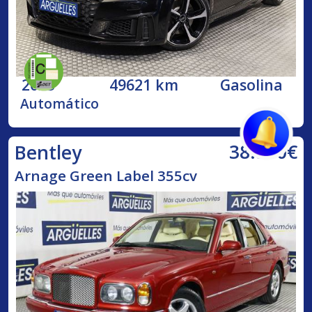
2023
49621 km
Gasolina
Automático
38.500€
Bentley
Arnage Green Label 355cv