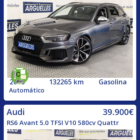
2018
132265 km
Gasolina
Automático
39.900€
Audi
RS6 Avant 5.0 TFSI V10 580cv Quattr