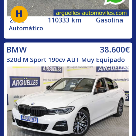
2002
110333 km
Gasolina
Automático
38.600€
BMW
320d M Sport 190cv AUT Muy Equipado