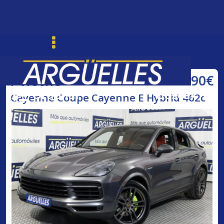
69.790€
Porsche
Ordenar
Buscar
Cayenne Coupe Cayenne E Hybrid 462c