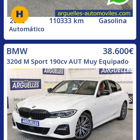
2002
110333 km
Gasolina
Automático
38.600€
BMW
320d M Sport 190cv AUT Muy Equipado