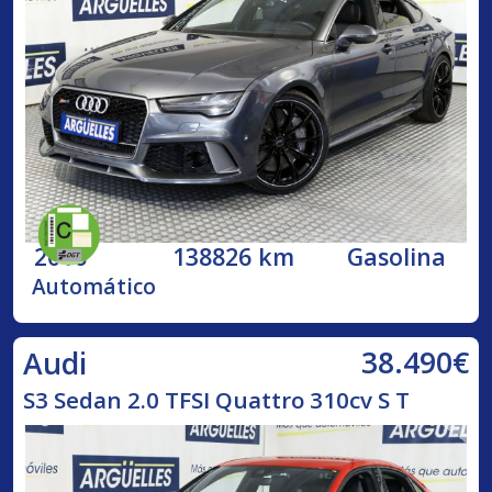
2016
138826 km
Gasolina
Automático
38.490€
Audi
S3 Sedan 2.0 TFSI Quattro 310cv S T