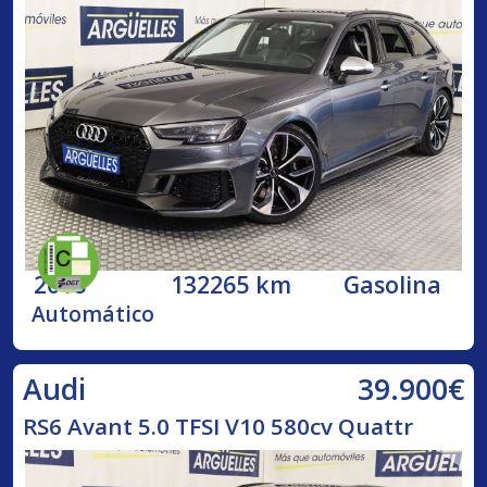
2018
132265 km
Gasolina
Automático
39.900€
Audi
RS6 Avant 5.0 TFSI V10 580cv Quattr