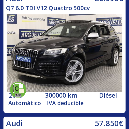
Q7 6.0 TDI V12 Quattro 500cv
2009
300000 km
Diésel
Automático
IVA deducible
57.850€
Audi