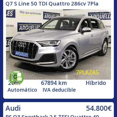
Q7 S Line 50 TDI Quattro 286cv 7Pla
2021
67894 km
Híbrido
Automático
IVA deducible
54.800€
Audi
RS Q3 Sportback 2.5 TFSI Quattro 40