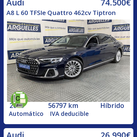
74.500€
Audi
A8 L 60 TFSIe Quattro 462cv Tiptron
2023
56797 km
Híbrido
Automático
IVA deducible
26.990€
Audi