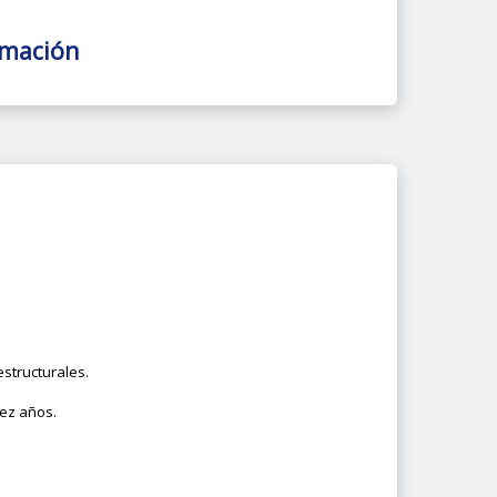
rmación
structurales.
iez años.