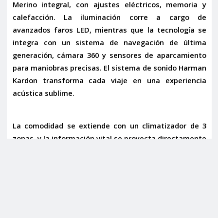
Merino integral
, con
ajustes eléctricos, memoria y
calefacción
. La iluminación corre a cargo de
avanzados
faros LED
, mientras que la tecnología se
integra con un sistema de
navegación
de última
generación,
cámara 360
y sensores de aparcamiento
para maniobras precisas. El sistema de sonido
Harman
Kardon
transforma cada viaje en una experiencia
acústica sublime.
La comodidad se extiende con un
climatizador de 3
zonas
, y la información vital se proyecta directamente
en el parabrisas gracias al
Head Up Display
. En cuanto
a seguridad y asistencia a la conducción, este M4 está
a la vanguardia: alerta de vehículos en
ángulo muerto
,
aviso de
salida involuntaria de carril
y un
regulador de
velocidad ADAPTATIVO
. Los retrovisores abatibles
eléctricamente, el
paquete de carbono interior y