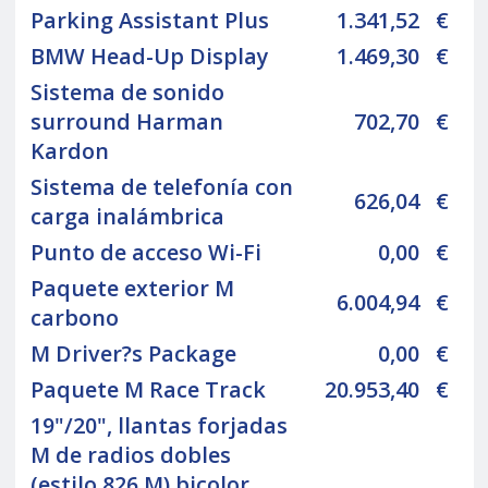
Parking Assistant Plus
1.341,52
€
BMW Head-Up Display
1.469,30
€
Sistema de sonido
surround Harman
702,70
€
Kardon
Sistema de telefonía con
626,04
€
carga inalámbrica
Punto de acceso Wi-Fi
0,00
€
Paquete exterior M
6.004,94
€
carbono
M Driver?s Package
0,00
€
Paquete M Race Track
20.953,40
€
19"/20", llantas forjadas
M de radios dobles
(estilo 826 M) bicolor