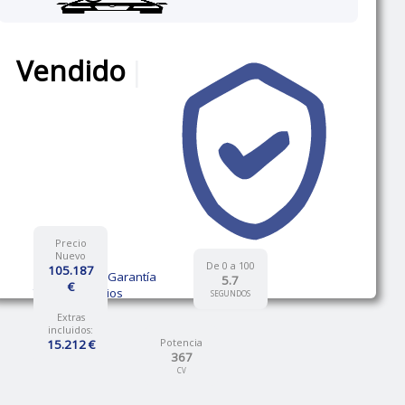
Vendido
|
Precio
Nuevo
De 0 a 100
105.187
12 Meses de Garantía
5.7
€
Talleres propios
SEGUNDOS
Extras
incluidos:
Potencia
15.212 €
367
CV