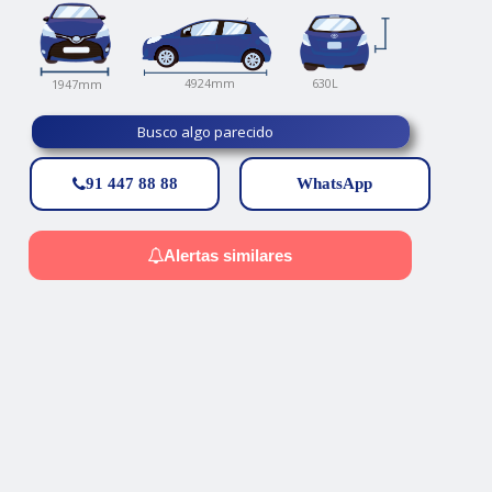
630L
4924mm
1947mm
Busco algo parecido
91 447 88 88
WhatsApp
Alertas similares