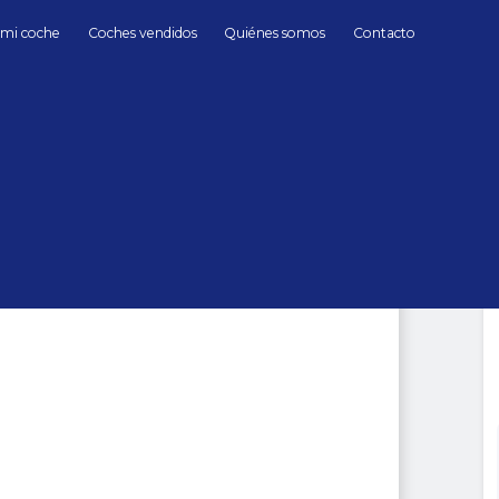
 mi coche
Coches vendidos
Quiénes somos
Contacto
Híbrido/Gasolina
Mercedes Benz
Cl