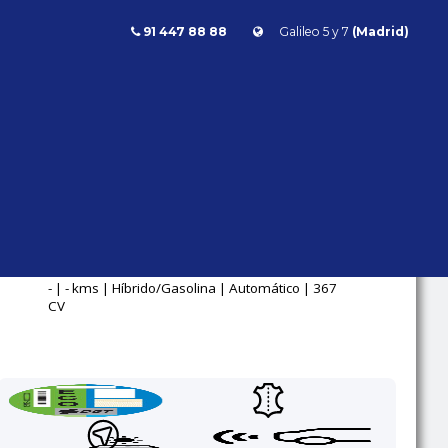
91 447 88 88
Galileo 5 y 7
(Madrid)
ase GLE
Mercedes Benz GLE 450 4Matic AMG Line 367cv
GLE 450
4MATIC AMG
LINE 367CV
Mercedes Benz
Clase GLE
- | - kms | Híbrido/Gasolina | Automático | 367
CV