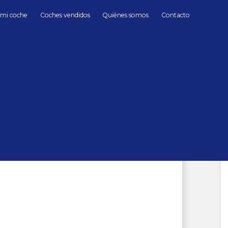
 mi coche
Coches vendidos
Quiénes somos
Contacto
Gasolina
Lotus
Esprit