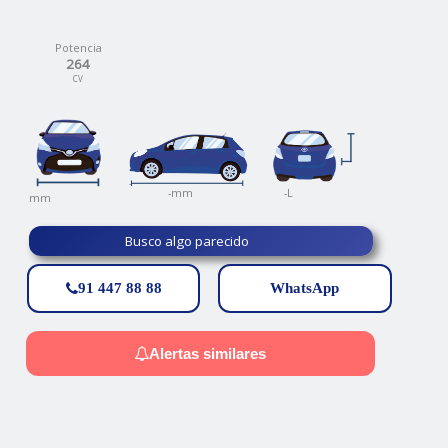
Potencia
264
CV
-
-L
-mm
mm
Busco algo parecido
91 447 88 88
WhatsApp
Alertas similares