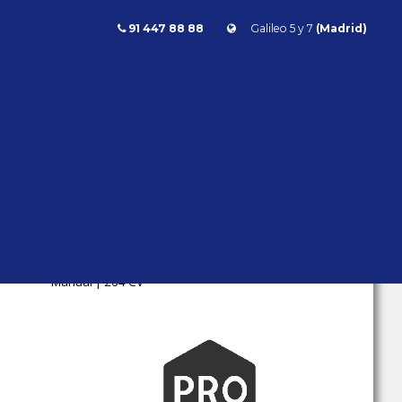
91 447 88 88
Galileo 5 y 7
(Madrid)
Lotus Esprit Turbo SE 264cv
ESPRIT TURBO SE 264CV
Lotus
Esprit
- | - kms |
Gasolina |
Manual | 264 CV