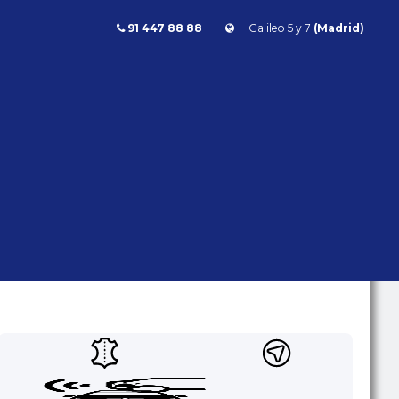
91 447 88 88
Galileo 5 y 7
(Madrid)
BMW X5 M Competition 625cv First Edition
X5 M COMPETITION 625CV FIRST
EDITION
BMW
X5
- | - kms | Gasolina | Automático | 625 CV