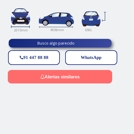
650L
4938mm
2015mm
Busco algo parecido
91 447 88 88
WhatsApp
Alertas similares