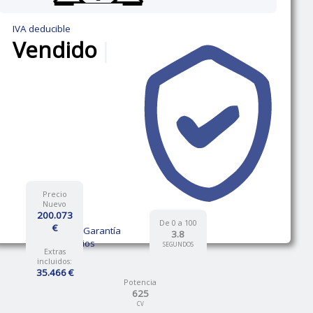
IVA deducible
Vendido
|
Precio
Nuevo
200.073
De 0 a 100
€
12 Meses de Garantía
3.8
Talleres propios
SEGUNDOS
Extras
incluidos:
35.466 €
Potencia
625
CV