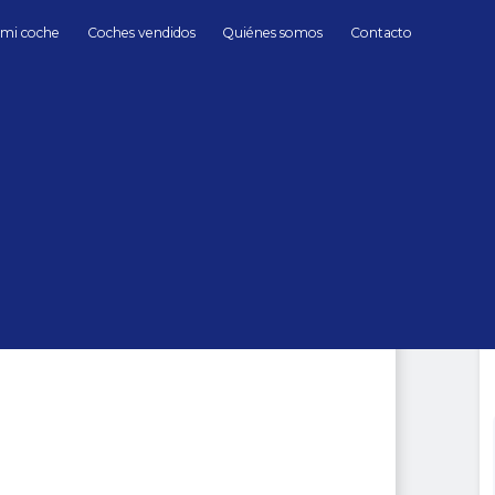
 mi coche
Coches vendidos
Quiénes somos
Contacto
Gasolina
BMW
X5