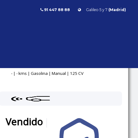
91 447 88 88
Galileo 5 y 7
(Madrid)
Volkswagen Scirocco 1.4 TSi R Line 125cv
SCIROCCO 1.4 TSI R
LINE 125CV
Volkswagen
Scirocco
- | - kms | Gasolina | Manual | 125 CV
Vendido
|