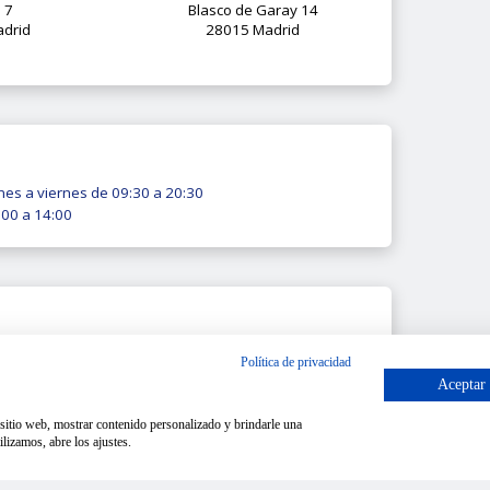
o 7
Blasco de Garay 14
drid
28015 Madrid
nes a viernes de 09:30 a 20:30
00 a 14:00
ormación
Política de privacidad
Aceptar
o sitio web, mostrar contenido personalizado y brindarle una
lizamos, abre los ajustes.
 1.4 TSi R Line 125cv