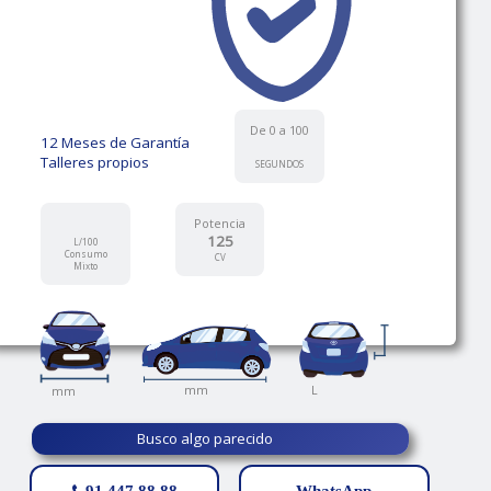
De 0 a 100
12 Meses de Garantía
Talleres propios
SEGUNDOS
Potencia
125
L/100
Consumo
CV
Mixto
L
mm
mm
Busco algo parecido
91 447 88 88
WhatsApp