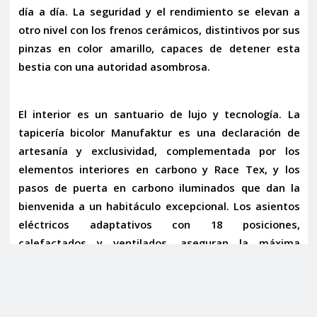
día a día. La seguridad y el rendimiento se elevan a
otro nivel con los
frenos cerámicos
, distintivos por sus
pinzas en color amarillo, capaces de detener esta
bestia con una autoridad asombrosa.
El interior es un santuario de lujo y tecnología. La
tapicería bicolor Manufaktur
es una declaración de
artesanía y exclusividad, complementada por los
elementos interiores en carbono y Race Tex
, y los
pasos de puerta en carbono iluminados
que dan la
bienvenida a un habitáculo excepcional. Los asientos
eléctricos adaptativos con
18 posiciones
,
calefactados y ventilados, aseguran la máxima
comodidad en cualquier trayecto. La columna de
dirección, acabada en cuero, añade un toque de
distinción.