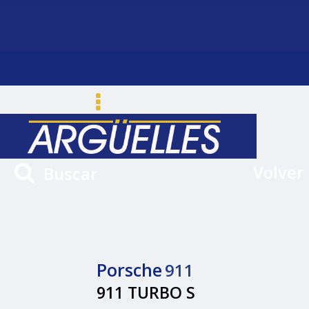
Volver
Buscar
Porsche
911
911 TURBO S