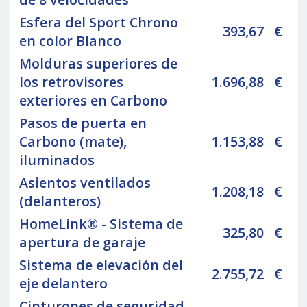
Esfera del Sport Chrono
393,67
€
en color Blanco
Molduras superiores de
los retrovisores
1.696,88
€
exteriores en Carbono
Pasos de puerta en
Carbono (mate),
1.153,88
€
iluminados
Asientos ventilados
1.208,18
€
(delanteros)
HomeLink® - Sistema de
325,80
€
apertura de garaje
Sistema de elevación del
2.755,72
€
eje delantero
Cinturones de seguridad