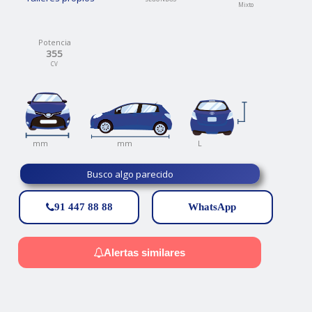
Mixto
Potencia
355
CV
L
mm
mm
Busco algo parecido
91 447 88 88
WhatsApp
Alertas similares