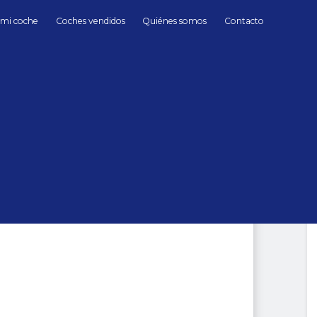
 mi coche
Coches vendidos
Quiénes somos
Contacto
Gasolina
Porsche
911