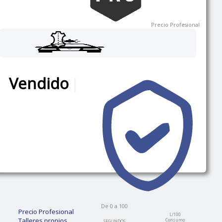
Precio Profesional
Vendido
|
De 0 a 100
Precio Profesional
L/100
Talleres propios
Consumo
SEGUNDOS