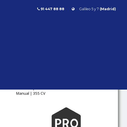
91 447 88 88
Galileo 5 y 7
(Madrid)
Porsche 911 997 Carrera S Manual 355cv
911 997 CARRERA S MANUAL
355CV
Porsche
911
- | - kms |
Gasolina |
Manual | 355 CV