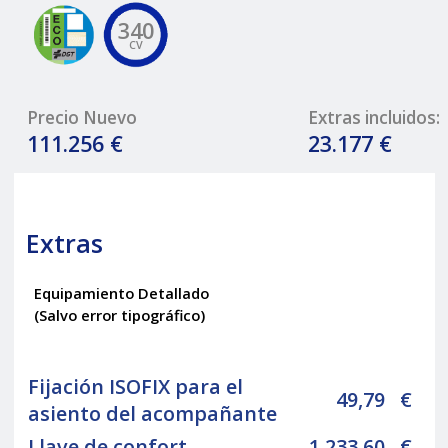
340
CV
Precio Nuevo
Extras incluidos:
111.256 €
23.177 €
Extras
Equipamiento Detallado
(Salvo error tipográfico)
Fijación ISOFIX para el
49,79
€
asiento del acompañante
Llave de confort
1.233,60
€