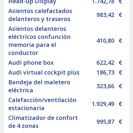
Head-up Display
1.742,78
€
Asientos calefactados
983,42
€
delanteros y traseros
Asientos delanteros
eléctricos confunción
410,80
€
memoria para el
conductor
Audi phone box
622,42
€
Audi virtual cockpit plus
186,73
€
Bandeja del maletero
323,66
€
eléctrica
Calefacción/ventilación
1.929,49
€
estacionaria
Climatizador de confort
995,87
€
de 4 zonas