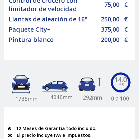
Control de crucero con
75,00
€
limitador de velocidad
Llantas de aleación de 16"
250,00
€
Paquete City+
375,00
€
Pintura blanco
200,00
€
14.0
Seg
4040mm
292mm
0 a 100
1735mm
12 Meses de Garantía todo incluido.
El precio incluye IVA e impuestos.