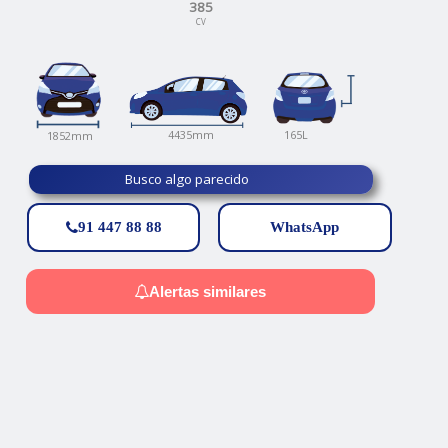
385
CV
165L
4435mm
1852mm
Busco algo parecido
91 447 88 88
WhatsApp
Alertas similares