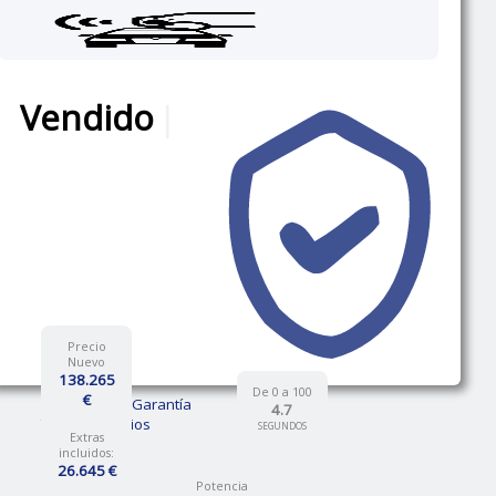
Vendido
|
Precio
Nuevo
138.265
De 0 a 100
€
12 Meses de Garantía
4.7
Talleres propios
SEGUNDOS
Extras
incluidos:
26.645 €
Potencia