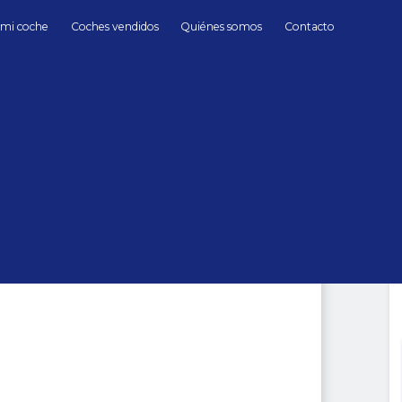
 mi coche
Coches vendidos
Quiénes somos
Contacto
Gasolina
Porsche
911