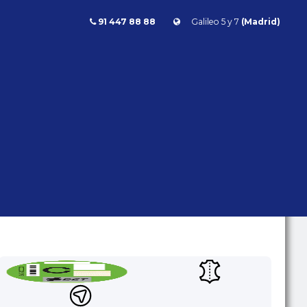
91 447 88 88
Galileo 5 y 7
(Madrid)
Porsche 911 Carrera 4s Coupe PDK 385cv
911 CARRERA 4S COUPE PDK
385CV
Porsche
911
- | - kms | Gasolina | Automático | 385 CV