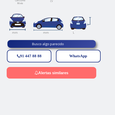
Consumo
CV
Mixto
L
mm
mm
Busco algo parecido
91 447 88 88
WhatsApp
Alertas similares