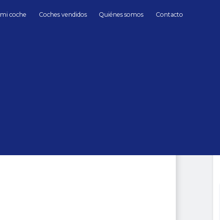
 mi coche
Coches vendidos
Quiénes somos
Contacto
Híbrido/Diésel
Audi
Q7