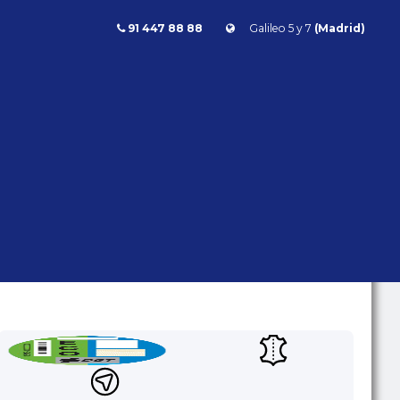
91 447 88 88
Galileo 5 y 7
(Madrid)
Audi Q7 45 TDI 3.0 Quattro 230cv
Q7 45 TDI 3.0 QUATTRO 230CV
Audi
Q7
- | - kms | Híbrido/Diésel |
Automático | 231 CV